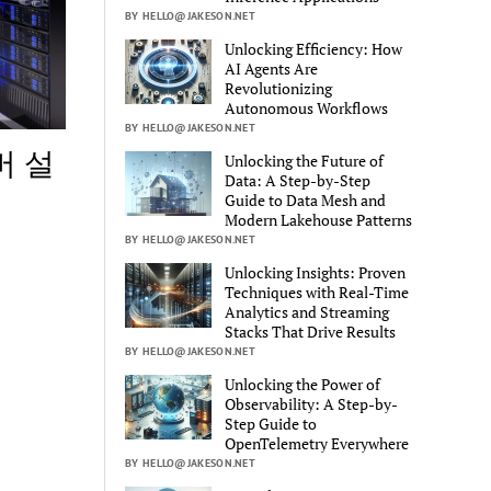
BY HELLO@JAKESON.NET
Unlocking Efficiency: How
AI Agents Are
Revolutionizing
Autonomous Workflows
BY HELLO@JAKESON.NET
버 설
Unlocking the Future of
Data: A Step-by-Step
Guide to Data Mesh and
Modern Lakehouse Patterns
BY HELLO@JAKESON.NET
Unlocking Insights: Proven
Techniques with Real-Time
Analytics and Streaming
Stacks That Drive Results
BY HELLO@JAKESON.NET
Unlocking the Power of
Observability: A Step-by-
Step Guide to
OpenTelemetry Everywhere
BY HELLO@JAKESON.NET