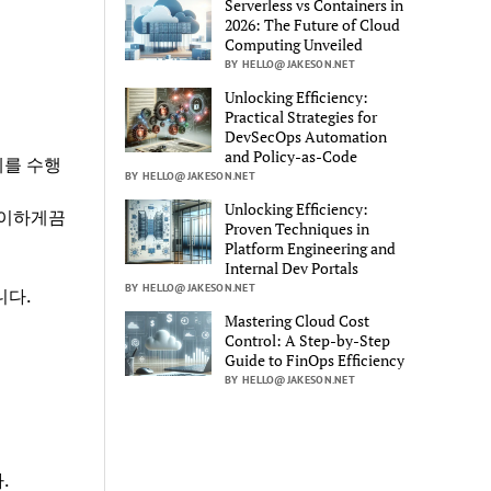
Serverless vs Containers in
2026: The Future of Cloud
Computing Unveiled
BY HELLO@JAKESON.NET
Unlocking Efficiency:
Practical Strategies for
DevSecOps Automation
and Policy-as-Code
계를 수행
BY HELLO@JAKESON.NET
Unlocking Efficiency:
용이하게끔
Proven Techniques in
Platform Engineering and
Internal Dev Portals
BY HELLO@JAKESON.NET
니다.
Mastering Cloud Cost
Control: A Step-by-Step
Guide to FinOps Efficiency
BY HELLO@JAKESON.NET
.