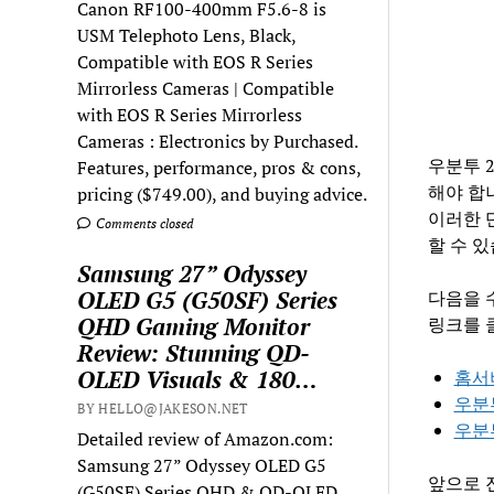
Canon RF100-400mm F5.6-8 is
USM Telephoto Lens, Black,
Compatible with EOS R Series
Mirrorless Cameras | Compatible
with EOS R Series Mirrorless
Cameras : Electronics by Purchased.
우분투 
Features, performance, pros & cons,
해야 합
pricing ($749.00), and buying advice.
이러한 
Comments closed
할 수 있
Samsung 27” Odyssey
OLED G5 (G50SF) Series
다음을 
QHD Gaming Monitor
링크를 
Review: Stunning QD-
OLED Visuals & 180…
홈서
우분투
BY HELLO@JAKESON.NET
우분투
Detailed review of Amazon.com:
Samsung 27” Odyssey OLED G5
앞으로 
(G50SF) Series QHD & QD-OLED