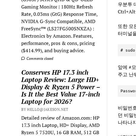
우분투 
Gaming Monitor | 180Hz Refresh
Ctrl+
Rate, 0.03ms (GtG) Response Time,
NVIDIA G-Sync Compatible, AMD
또한 모
FreeSync™ (LS27FG500SNXZA) :
터미널을 
Electronics by Amazon. Features,
performance, pros & cons, pricing
($414.99), and buying advice.
# sudo
Comments closed
앞에 #
Conserves HP 17.3 inch
주고 난
Laptop Review: Large HD+
Display & Ryzen 5 Power –
Passwo
Is It the Best Value 17-inch
Laptop for 2026?
비밀번호
BY HELLO@JAKESON.NET
던 비밀
Detailed review of Amazon.com: HP
나타나지 
17.3 inch Laptop, HD+ Display, AMD
Ryzen 5 7520U, 16 GB RAM, 512 GB