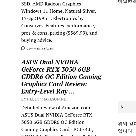
비밀번호
SSD, AMD Radeon Graphics,
Windows 11 Home, Natural Silver,
17-cp2199nr : Electronics by
Conserves. Features, performance,
pros & cons, pricing ($569.99), and
buying advice.
Comments closed
ASUS Dual NVIDIA
GeForce RTX 3050 6GB
GDDR6 OC Edition Gaming
Graphics Card Review:
Entry-Level Ray …
BY HELLO@JAKESON.NET
Detailed review of Amazon.com:
$
ASUS Dual NVIDIA GeForce RTX
3050 6GB GDDR6 OC Edition
위와 같
Gaming Graphics Card - PCIe 4.0,
입니다.