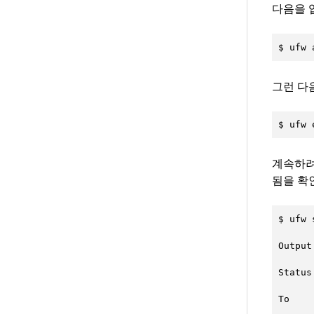
다음을 
$ ufw 
그런 다
$ ufw 
계속하려면
됨을 확
$ ufw 
Output

Status
To    