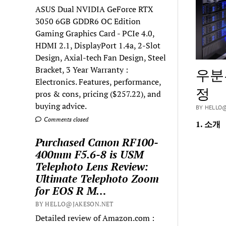
ASUS Dual NVIDIA GeForce RTX
3050 6GB GDDR6 OC Edition
Gaming Graphics Card - PCIe 4.0,
HDMI 2.1, DisplayPort 1.4a, 2-Slot
Design, Axial-tech Fan Design, Steel
Bracket, 3 Year Warranty :
우분
Electronics. Features, performance,
정
pros & cons, pricing ($257.22), and
buying advice.
BY HELLO@
Comments closed
1. 소개
Purchased Canon RF100-
400mm F5.6-8 is USM
Telephoto Lens Review:
Ultimate Telephoto Zoom
for EOS R M…
BY HELLO@JAKESON.NET
Detailed review of Amazon.com :